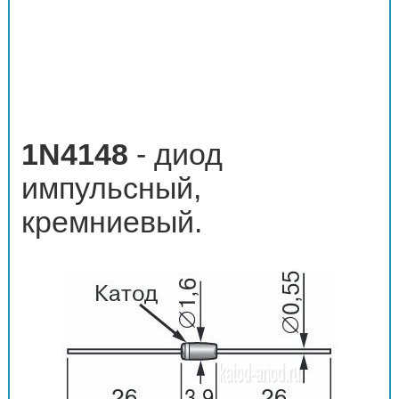
1N4148
- диод
импульсный,
кремниевый.