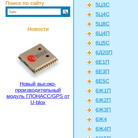
Поиск по сайту
5Ц3С
5Ц4С
5Ц8С
Новости
6Ц4П
6Ц5С
6Д20П
6Е1П
6Е3П
6Е5С
Новый высоко-
производительный
6Ж1П
модуль ГЛОНАСС/GPS от
6Ж2П
U-blox
6Ж3П
6Ж4
6Ж4П