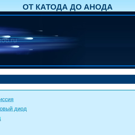
ОТ КАТОДА ДО АНОДА
иссия
повый диод
д