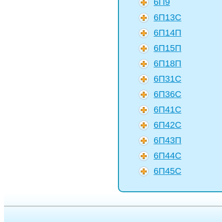
6П9
6П13С
6П14П
6П15П
6П18П
6П31С
6П36С
6П41С
6П42С
6П43П
6П44С
6П45С