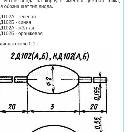
е. Возле анода на корпусе имеется цветная точка,
я обозначает тип диода.
Д102А - зелёная
Д102Б - синяя
Д102А - жёлтая
Д102Б - оранжевая
диоды около 0.1 г.