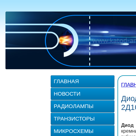
ГЛАВНАЯ
ГЛАВ
НОВОСТИ
Дио
2Д1
РАДИОЛАМПЫ
ТРАНЗИСТОРЫ
Диод 
МИКРОСХЕМЫ
кремн