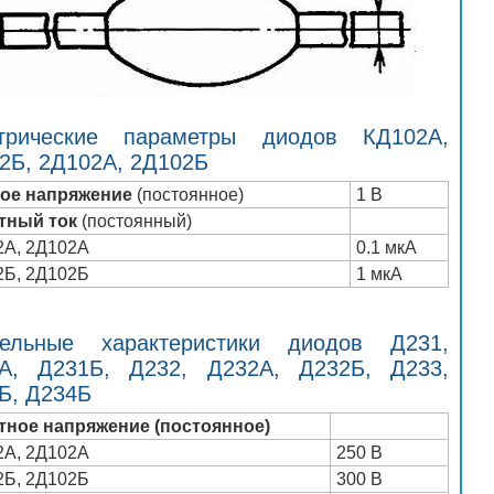
трические параметры диодов КД102А,
2Б, 2Д102А, 2Д102Б
ое напряжение
(постоянное)
1 В
тный ток
(постоянный)
2А, 2Д102А
0.1 мкА
2Б, 2Д102Б
1 мкА
ельные характеристики диодов Д231,
А, Д231Б, Д232, Д232А, Д232Б, Д233,
Б, Д234Б
тное напряжение (постоянное)
2А, 2Д102А
250 В
2Б, 2Д102Б
300 В