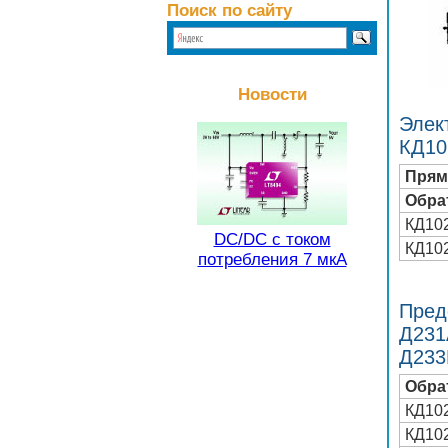
Поиск по сайту
Новости
Элек
КД10
Прям
Обра
КД10
DC/DC с током
КД10
потребления 7 мкА
Пред
Д231
Д233
Обра
КД10
КД10