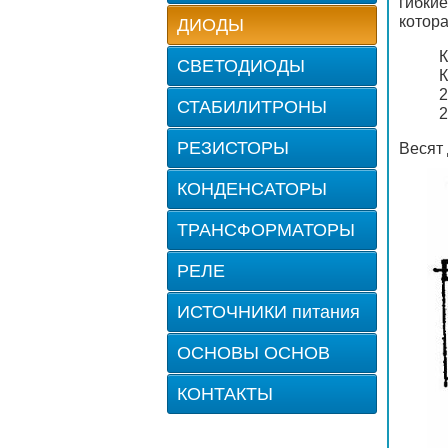
гибки
котора
ДИОДЫ
К
СВЕТОДИОДЫ
К
2
СТАБИЛИТРОНЫ
2
РЕЗИСТОРЫ
Весят 
КОНДЕНСАТОРЫ
ТРАНСФОРМАТОРЫ
РЕЛЕ
ИСТОЧНИКИ питания
ОСНОВЫ ОСНОВ
КОНТАКТЫ