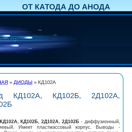
ОТ КАТОДА ДО АНОДА
НАЯ
»
ДИОДЫ
» КД102А
д КД102А, КД102Б, 2Д102А,
02Б
КД102А, КД102Б, 2Д102А, 2Д102Б
- диффузионный,
иевый. Имеет пластмассовый корпус. Выводы -