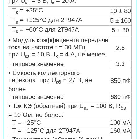
при U
= 5 В, I
= 20 А:
кэ
к
Т
= +25°C
10 ± 80
к
Т
= +125°C для 2Т947А
5 ± 160
к
Т
= −60°C для 2Т947А
5 ± 80
к
• Модуль коэффициента передачи
тока на частоте f = 30 МГц
2.5
при U
= 10 В, I
= 4 А, не менее
кэ
к
типовое значение
3.3
• Ёмкость коллекторного
перехода при U
= 27 В, не
850 пФ
кб
более
типовое значение
680 пФ
• Ток КЭ (обратный) при U
= 100 В, R
кэ
бэ
= 10 Ом, не более:
Т = +25°C
100 мА
Т = +125°C для 2Т947А
160 мА