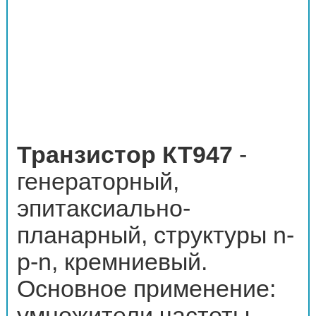
Транзистор КТ947
-
генераторный,
эпитаксиально-
планарный, структуры n-
p-n, кремниевый.
Основное применение:
умножители частоты,