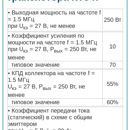
• Выходная мощность на частоте f
= 1.5 МГц
250 Вт
при U
= 27 В, не менее
кэ
• Коэффициент усиления по
мощности на частоте f = 1.5 МГц
10
при U
= 27 В, P
= 250 Вт, не
кэ
вых
менее
типовое значение
70
• КПД коллектора на частоте f =
1.5 МГц
55%
U
= 27 В, P
= 250 Вт, не
кэ
вых
менее
типовое значение
60%
• Коэффициент передачи тока
(статический) в схеме с общим
эмиттером