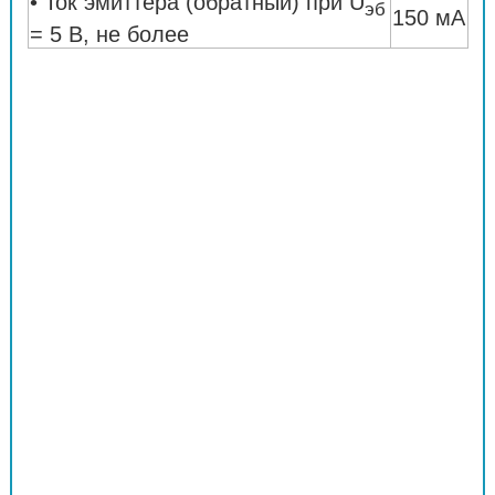
• Ток эмиттера (обратный) при U
эб
150 мА
= 5 В, не более