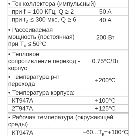
• Ток коллектора (импульсный)
при f = 100 КГц, Q ≥ 2
50 A
при t
≤ 300 мкс, Q ≥ 6
40 A
и
• Рассеиваемая
мощность (постоянная)
200 Вт
при Т
≤ 50°C
к
• Тепловое
сопротивление переход -
0.75°C/Вт
корпус
• Температура p-n
+200°C
перехода
• Температура корпуса:
КТ947А
+100°C
2Т947А
+125°C
• Рабочая температура (окружающей
среды)
−60...T
=+100°C
КТ947А
к