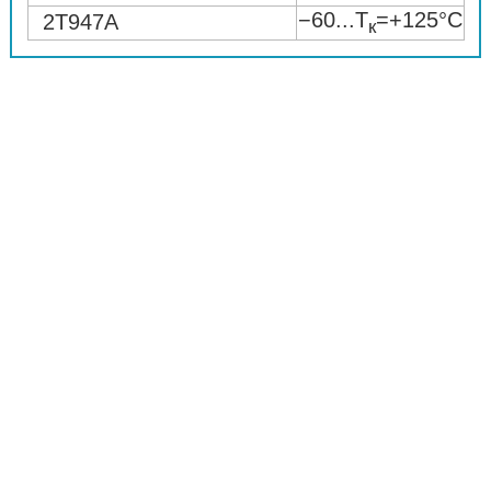
−60...T
=+125°C
2Т947А
к