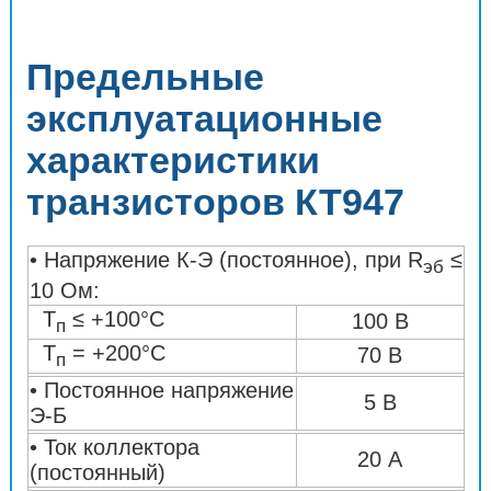
Предельные
эксплуатационные
характеристики
транзисторов КТ947
• Напряжение К-Э (постоянное), при R
≤
эб
10 Ом:
Т
≤ +100°C
100 В
п
Т
= +200°C
70 В
п
• Постоянное напряжение
5 В
Э-Б
• Ток коллектора
20 А
(постоянный)